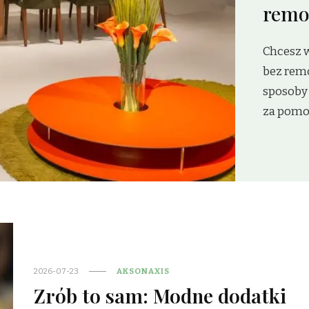
remontu?
Chcesz wprowadzić kolor roku do swojego domu
bez remontu? Sprawdź nasze sprawdzone
sposoby na szybką i tanią metamorfozę wnętrza
za pomocą tekstyliów, oświetlenia i dekoracji.
2026-07-23
AKSONAXIS
Zrób to sam: Modne dodatki