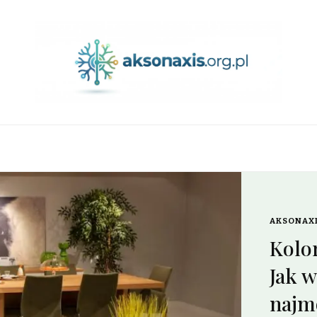
AKSONAXIS
Kolor roku w Twoim domu:
Jak wprowadzić
najmodniejsze barwy bez