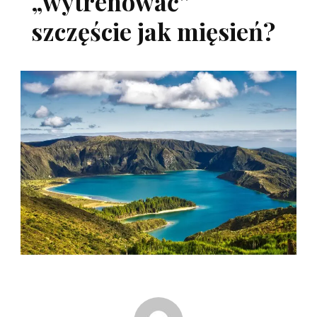
„wytrenować”
szczęście jak mięsień?