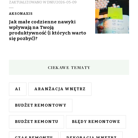
ZAKTUALIZOWANO W DNIU
2026-05-09
AKSONAXIS
Jak małe codzienne nawyki
wpływają na Twoją
produktywność (i których warto
się pozbyć)?
CIEKAWE TEMATY
AI
ARANŻACJA WNĘTRZ
BUDŻET REMONTOWY
BUDŻET REMONTU
BŁĘDY REMONTOWE