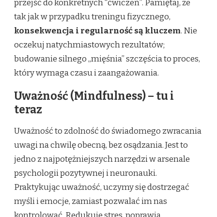
przejść do konkretnych “ćwiczeń”. Pamiętaj, że
tak jak w przypadku treningu fizycznego,
konsekwencja i regularność są kluczem
. Nie
oczekuj natychmiastowych rezultatów;
budowanie silnego „mięśnia” szczęścia to proces,
który wymaga czasu i zaangażowania.
Uważność (Mindfulness) – tu i
teraz
Uważność to zdolność do świadomego zwracania
uwagi na chwilę obecną, bez osądzania. Jest to
jedno z najpotężniejszych narzędzi w arsenale
psychologii pozytywnej i neuronauki.
Praktykując uważność, uczymy się dostrzegać
myśli i emocje, zamiast pozwalać im nas
kontrolować. Redukuje stres, poprawia