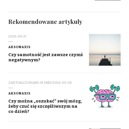
Rekomendowane artykuły
2026-06-21
AKSONAXIS
Czy samotność jest zawsze czymś
negatywnym?
ZAKTUALIZOWANO W DNIU
2026-05-08
AKSONAXIS
Czy można „oszukać” swój mózg,
żeby czuć się szczęśliwszym na
co dzień?