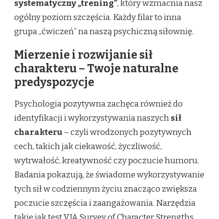
systematyczny „trening”
, który wzmacnia nasz
ogólny poziom szczęścia. Każdy filar to inna
grupa „ćwiczeń” na naszą psychiczną siłownię.
Mierzenie i rozwijanie sił
charakteru – Twoje naturalne
predyspozycje
Psychologia pozytywna zachęca również do
identyfikacji i wykorzystywania naszych
sił
charakteru
– czyli wrodzonych pozytywnych
cech, takich jak ciekawość, życzliwość,
wytrwałość, kreatywność czy poczucie humoru.
Badania pokazują, że świadome wykorzystywanie
tych sił w codziennym życiu znacząco zwiększa
poczucie szczęścia i zaangażowania. Narzędzia
takie jak test VIA Survey of Character Strengths