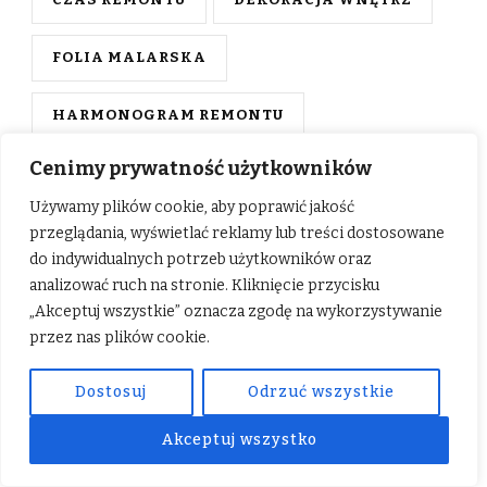
CZAS REMONTU
DEKORACJA WNĘTRZ
FOLIA MALARSKA
HARMONOGRAM REMONTU
Cenimy prywatność użytkowników
ILE TRWA REMONT
Używamy plików cookie, aby poprawić jakość
JAK POWIĘKSZYĆ ŁAZIENKĘ
przeglądania, wyświetlać reklamy lub treści dostosowane
do indywidualnych potrzeb użytkowników oraz
analizować ruch na stronie. Kliknięcie przycisku
JASNE PŁYTKI
MINIMALIZM
„Akceptuj wszystkie” oznacza zgodę na wykorzystywanie
przez nas plików cookie.
OCHRONA MEBLI
Dostosuj
Odrzuć wszystkie
OPTYCZNE POWIĘKSZENIE
Akceptuj wszystko
PLANOWANIE KUCHNI