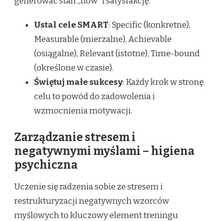
generować stan „flow” i satysfakcję.
Ustal cele SMART
: Specific (konkretne),
Measurable (mierzalne), Achievable
(osiągalne), Relevant (istotne), Time-bound
(określone w czasie).
Świętuj małe sukcesy
: Każdy krok w stronę
celu to powód do zadowolenia i
wzmocnienia motywacji.
Zarządzanie stresem i
negatywnymi myślami – higiena
psychiczna
Uczenie się radzenia sobie ze stresem i
restrukturyzacji negatywnych wzorców
myślowych to kluczowy element treningu