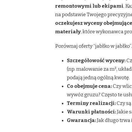
remontowymi lub ekipami
. K
na podstawie Twojego precyzyjneg
oczekujesz wyceny obejmującej
materiały
, które wykonawca propo
Porównaj oferty “jabłko w jabłko
Szczegółowość wyceny:
Cz
(np. malowanie za m², układa
podają jedną ogólną kwotę.
Co obejmuje cena:
Czy wlic
wywóz gruzu? Często te usł
Terminy realizacji:
Czy są
Warunki płatności:
Jakie 
Gwarancja:
Jak długo trwa 