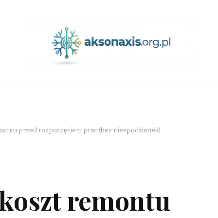
montu przed rozpoczęciem prac (bez niespodzianek)
 koszt remontu