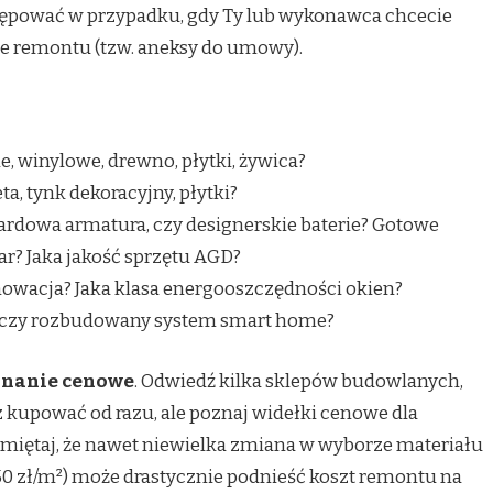
tępować w przypadku, gdy Ty lub wykonawca chcecie
ie remontu (tzw. aneksy do umowy).
 winylowe, drewno, płytki, żywica?
eta, tynk dekoracyjny, płytki?
rdowa armatura, czy designerskie baterie? Gotowe
r? Jaka jakość sprzętu AGD?
nowacja? Jaka klasa energooszczędności okien?
 czy rozbudowany system smart home?
znanie cenowe
. Odwiedź kilka sklepów budowlanych,
z kupować od razu, ale poznaj widełki cenowe dla
amiętaj, że nawet niewielka zmiana w wyborze materiału
a 150 zł/m²) może drastycznie podnieść koszt remontu na