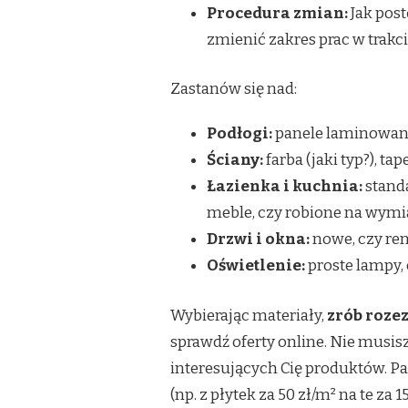
Procedura zmian:
Jak pos
zmienić zakres prac w trakc
Zastanów się nad:
Podłogi:
panele laminowane,
Ściany:
farba (jaki typ?), tap
Łazienka i kuchnia:
standa
meble, czy robione na wymia
Drzwi i okna:
nowe, czy re
Oświetlenie:
proste lampy,
Wybierając materiały,
zrób roze
sprawdź oferty online. Nie musis
interesujących Cię produktów. P
(np. z płytek za 50 zł/m² na te z