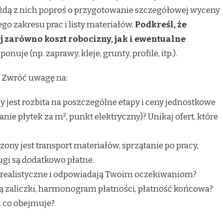
ażdą z nich poproś o przygotowanie szczegółowej wyceny
o zakresu prac i listy materiałów.
Podkreśl, że
 zarówno koszt robocizny, jak i ewentualne
nuje (np. zaprawy, kleje, grunty, profile, itp.).
”. Zwróć uwagę na:
y jest rozbita na poszczególne etapy i ceny jednostkowe
nie płytek za m², punkt elektryczny)? Unikaj ofert, które
zony jest transport materiałów, sprzątanie po pracy,
ugi są dodatkowo płatne.
 realistyczne i odpowiadają Twoim oczekiwaniom?
są zaliczki, harmonogram płatności, płatność końcowa?
i co obejmuje?