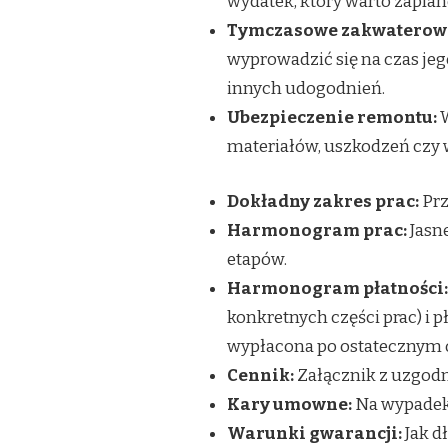
wydatek, który warto zapla
Tymczasowe zakwaterow
wyprowadzić się na czas jeg
innych udogodnień.
Ubezpieczenie remontu:
W
materiałów, uszkodzeń czy 
Dokładny zakres prac:
Prz
Harmonogram prac:
Jasn
etapów.
Harmonogram płatności:
konkretnych części prac) i p
wypłacona po ostatecznym o
Cennik:
Załącznik z uzgodn
Kary umowne:
Na wypadek 
Warunki gwarancji:
Jak d