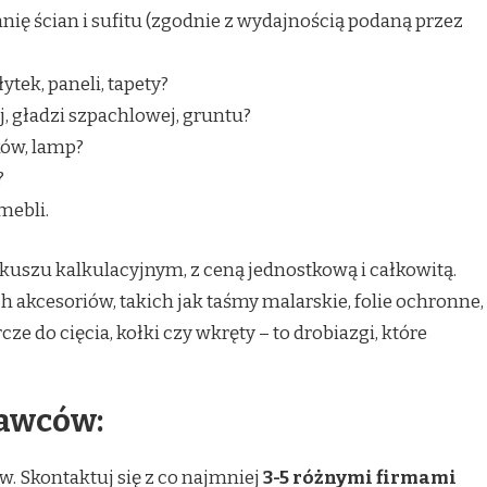
hnię ścian i sufitu (zgodnie z wydajnością podaną przez
tek, paneli, tapety?
, gładzi szpachlowej, gruntu?
ków, lamp?
?
mebli.
kuszu kalkulacyjnym, z ceną jednostkową i całkowitą.
 akcesoriów, takich jak taśmy malarskie, folie ochronne,
cze do cięcia, kołki czy wkręty – to drobiazgi, które
awców:
w. Skontaktuj się z co najmniej
3-5 różnymi firmami