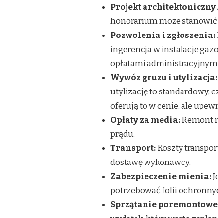
Projekt architektoniczny 
honorarium może stanowić 
Pozwolenia i zgłoszenia:
ingerencja w instalacje gaz
opłatami administracyjnymi
Wywóz gruzu i utylizacja:
utylizację to standardowy,
oferują to w cenie, ale upew
Opłaty za media:
Remont m
prądu.
Transport:
Koszty transport
dostawę wykonawcy.
Zabezpieczenie mienia:
J
potrzebować folii ochronnyc
Sprzątanie poremontowe