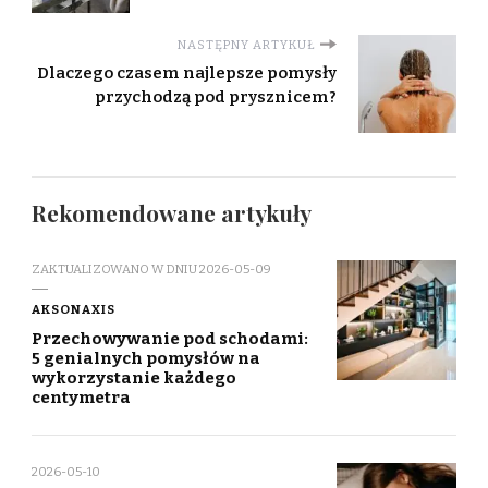
NASTĘPNY ARTYKUŁ
Dlaczego czasem najlepsze pomysły
przychodzą pod prysznicem?
Rekomendowane artykuły
ZAKTUALIZOWANO W DNIU
2026-05-09
AKSONAXIS
Przechowywanie pod schodami:
5 genialnych pomysłów na
wykorzystanie każdego
centymetra
2026-05-10