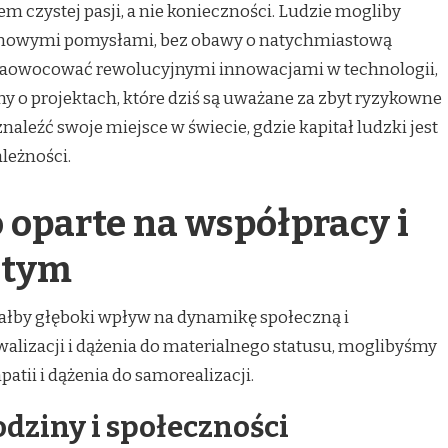
em czystej pasji, a nie konieczności. Ludzie mogliby
nowymi pomysłami, bez obawy o natychmiastową
zaowocować rewolucyjnymi innowacjami w technologii,
my o projektach, które dziś są uważane za zbyt ryzykowne
aleźć swoje miejsce w świecie, gdzie kapitał ludzki jest
leżności.
oparte na współpracy i
stym
łby głęboki wpływ na dynamikę społeczną i
alizacji i dążenia do materialnego statusu, moglibyśmy
atii i dążenia do samorealizacji.
odziny i społeczności