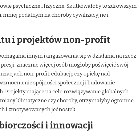
drowie psychiczne i fizyczne. Skutkowałoby to zdrowszym
 mniej podatnym na choroby cywilizacyjne i
tu i projektów non-profit
z pomagania innym i angażowania się w działania na rzecz
 presji, znacznie więcej osób mogłoby poświęcić swój
anizacjach non-profit, edukację czy opiekę nad
 wzmocnienie spójności społecznej i budowanie
ch. Projekty mające na celu rozwiązywanie globalnych
 zmiany klimatyczne czy choroby, otrzymałyby ogromne
ych i zmotywowanych jednostek.
iorczości i innowacji