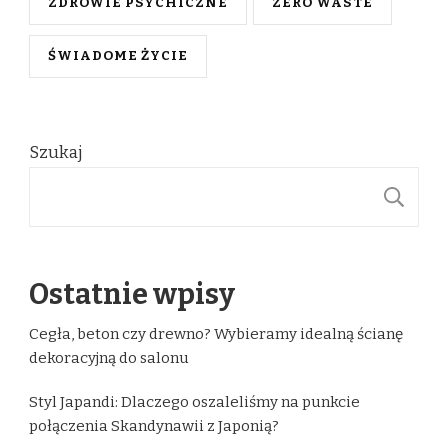
ZDROWIE PSYCHICZNE
ZERO WASTE
ŚWIADOME ŻYCIE
Szukaj
S
Ostatnie wpisy
Cegła, beton czy drewno? Wybieramy idealną ścianę
dekoracyjną do salonu
Styl Japandi: Dlaczego oszaleliśmy na punkcie
połączenia Skandynawii z Japonią?