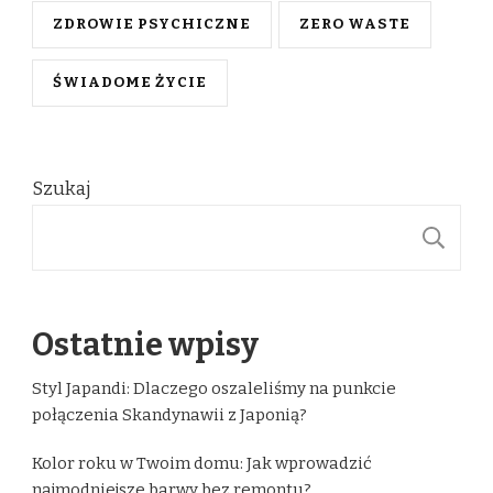
ZDROWIE PSYCHICZNE
ZERO WASTE
ŚWIADOME ŻYCIE
Szukaj
S
Ostatnie wpisy
Styl Japandi: Dlaczego oszaleliśmy na punkcie
połączenia Skandynawii z Japonią?
Kolor roku w Twoim domu: Jak wprowadzić
najmodniejsze barwy bez remontu?