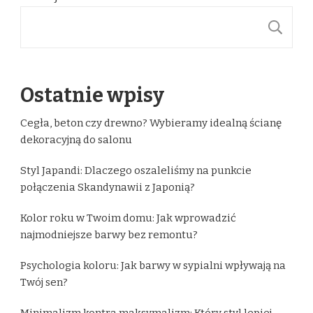
S
Ostatnie wpisy
Cegła, beton czy drewno? Wybieramy idealną ścianę
dekoracyjną do salonu
Styl Japandi: Dlaczego oszaleliśmy na punkcie
połączenia Skandynawii z Japonią?
Kolor roku w Twoim domu: Jak wprowadzić
najmodniejsze barwy bez remontu?
Psychologia koloru: Jak barwy w sypialni wpływają na
Twój sen?
Minimalizm kontra maksymalizm: Który styl lepiej