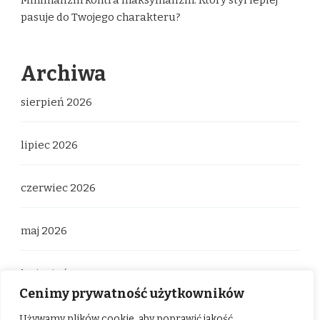
pasuje do Twojego charakteru?
Archiwa
sierpień 2026
lipiec 2026
czerwiec 2026
maj 2026
kwiecień 2026
Cenimy prywatność użytkowników
marzec 2026
Używamy plików cookie, aby poprawić jakość