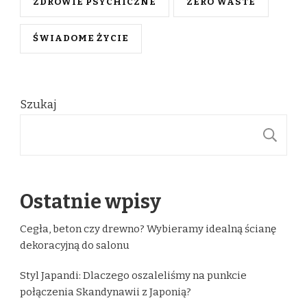
ZDROWIE PSYCHICZNE
ZERO WASTE
ŚWIADOME ŻYCIE
Szukaj
S
Ostatnie wpisy
Cegła, beton czy drewno? Wybieramy idealną ścianę
dekoracyjną do salonu
Styl Japandi: Dlaczego oszaleliśmy na punkcie
połączenia Skandynawii z Japonią?