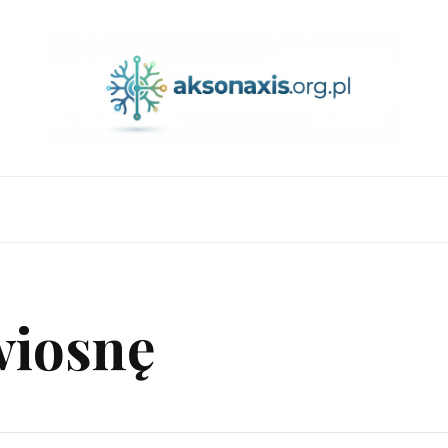
 wiosnę