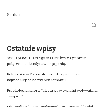
Szukaj
S
Ostatnie wpisy
Styl Japandi: Dlaczego oszaleliśmy na punkcie
połączenia Skandynawii z Japonią?
Kolor roku w Twoim domu: Jak wprowadzić
najmodniejsze barwy bez remontu?
Psychologia koloru: Jak barwy w sypialni wpływają na
Twój sen?
Minimalizm kontra maksymalizm: Który styl lepiej