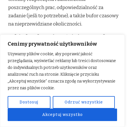
poszczególnych prac, odpowiedzialność za
zadanie (jeśli to potrzebne), a także bufor czasowy
na nieprzewidziane okoliczności.
Jakie błędy najczęściej prowadzą
Cenimy prywatność użytkowników
do opóźnień?
Używamy plików cookie, aby poprawić jakość
Najczęstsze błędy prowadzące do opóźnień to:
przeglądania, wyświetlać reklamy lub treści dostosowane
brak szczegółowego planu, niedoszacowanie
do indywidualnych potrzeb użytkowników oraz
czasu trwania poszczególnych prac, brak buforu
analizować ruch na stronie. Kliknięcie przycisku
„Akceptuj wszystkie” oznacza zgodę na wykorzystywanie
czasowego, opóźnienia w dostawach materiałów,
przez nas plików cookie.
brak jasnej komunikacji z wykonawcą, częste
zmiany w projekcie w trakcie prac oraz
Dostosuj
Odrzuć wszystkie
niedoszacowanie budżetu, co prowadzi do
Akceptuj wszystko
przestojów finansowych.