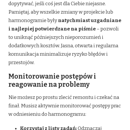
dopytywać, jeśli coś jest dla Ciebie niejasne.
Pamiętaj, aby wszelkie zmiany w projekcie lub
harmonogramie były
natychmiast uzgadniane
i najlepiej potwierdzane na piśmie
– pozwoli
to uniknąć późniejszych nieporozumień i
dodatkowych kosztów. Jasna, otwarta i regularna
komunikacja minimalizuje ryzyko błędów i
przestojów.
Monitorowanie postępów i
reagowanie na problemy
Nie możesz po prostu zlecić remontu i czekać na
finał. Musisz aktywnie monitorować postępy prac
w odniesieniu do harmonogramu:
Korzystaj z listy zadań:
Odznaczaj