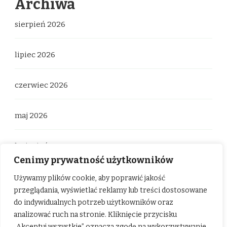
Archiwa
sierpień 2026
lipiec 2026
czerwiec 2026
maj 2026
kwiecień 2026
Cenimy prywatność użytkowników
marzec 2026
Używamy plików cookie, aby poprawić jakość
przeglądania, wyświetlać reklamy lub treści dostosowane
do indywidualnych potrzeb użytkowników oraz
luty 2026
analizować ruch na stronie. Kliknięcie przycisku
„Akceptuj wszystkie” oznacza zgodę na wykorzystywanie