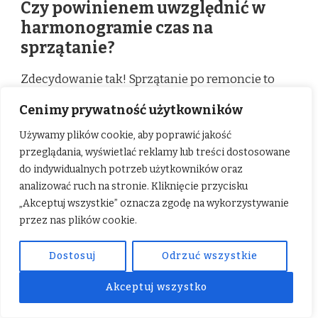
Czy powinienem uwzględnić w
harmonogramie czas na
sprzątanie?
Zdecydowanie tak! Sprzątanie po remoncie to
często niedoceniana faza, która potrafi zająć
Cenimy prywatność użytkowników
sporo czasu i wysiłku. Zaplanuj co najmniej jeden
Używamy plików cookie, aby poprawić jakość
pełny dzień, a nawet dwa, na gruntowne
przeglądania, wyświetlać reklamy lub treści dostosowane
czyszczenie pomieszczenia po zakończeniu
do indywidualnych potrzeb użytkowników oraz
wszystkich prac, zanim zaczniesz wprowadzać
analizować ruch na stronie. Kliknięcie przycisku
meble i dekoracje.
„Akceptuj wszystkie” oznacza zgodę na wykorzystywanie
przez nas plików cookie.
Dostosuj
Odrzuć wszystkie
BUDŻET REMONTOWY
HARMONOGRAM REMONTU
Akceptuj wszystko
PLANOWANIE REMONTU
REMONT KROK PO KROKU