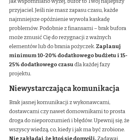
Jak wspomniano wyżej, bufor to Twój najlepszy
przyjaciel. Jeśli nie masz zapasu czasu, każde
najmniejsze opóźnienie wywoła kaskadę
problemów. Podobnie z finansami – brak bufora
może zmusić Cię do rezygnacji z ważnych
elementów lub do brania pożyczek.
Zaplanuj
minimum 10-20% dodatkowego budżetu i 15-
25% dodatkowego czasu
dla każdej fazy
projektu.
Niewystarczająca komunikacja
Brak jasnej komunikacji z wykonawcami,
dostawcami czy nawet domownikami to prosta
droga do nieporozumień i błędów. Upewnij się, że
wszyscy wiedzą, co, kiedy i jak ma być zrobione.
Nie zakładaj, że ktoś się domyśli.
Zadawaj